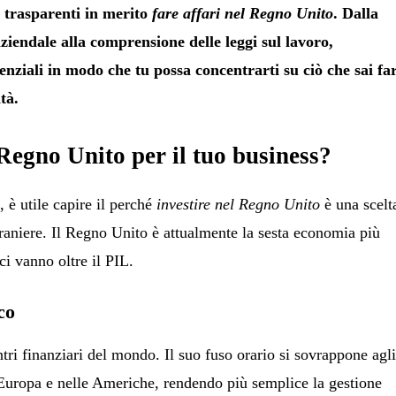
e trasparenti in merito
fare affari nel Regno Unito
. Dalla
aziendale alla comprensione delle leggi sul lavoro,
enziali in modo che tu possa concentrarti su ciò che sai fa
tà.
 Regno Unito per il tuo business?
, è utile capire il perché
investire nel Regno Unito
è una scelt
traniere. Il Regno Unito è attualmente la sesta economia più
i vanno oltre il PIL.
co
tri finanziari del mondo. Il suo fuso orario si sovrappone agl
 Europa e nelle Americhe, rendendo più semplice la gestione