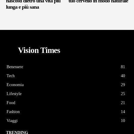
nascosti dietro una vita più
tuo cervello in modo naturale
lunga e più sana
Vision Times
Benessere
81
Tech
40
Economia
29
Lifestyle
25
Food
21
Fashion
14
Viaggi
10
TRENDING