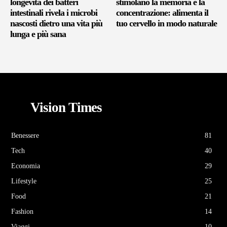
longevità dei batteri
stimolano la memoria e la
intestinali rivela i microbi
concentrazione: alimenta il
nascosti dietro una vita più
tuo cervello in modo naturale
lunga e più sana
Vision Times
Benessere
81
Tech
40
Economia
29
Lifestyle
25
Food
21
Fashion
14
Viaggi
10