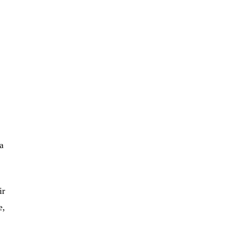
da
ir
e,