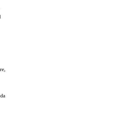
a
l
re,
 da