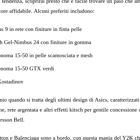
 tendenza, scoprirai presto che è facile trovare un paio che a
ore affidabile. Alcuni preferiti includono:
 in rete con finiture in finta pelle
sh Gel-Nimbus 24 con finiture in gomma
onoma 15-50 in pelle scamosciata e mesh
Sonoma 15-50 GTX verdi
Kostadinov
nio quando si tratta degli ultimi design di Asics, caratterizzati
e, rete argentata e altri effetti kitsch per gentile concessione 
rsson Bell.
ton e Balenciaga sono a bordo, con questa mania del Y2K c