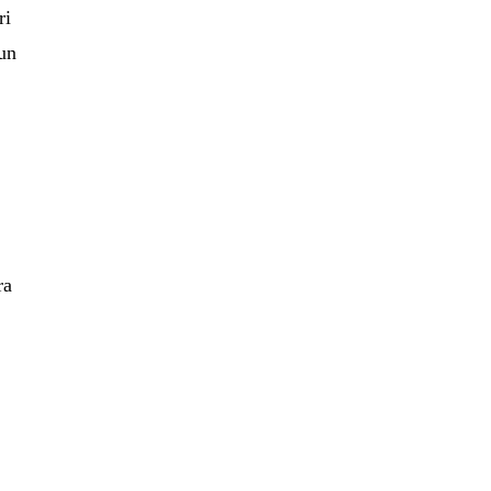
ri
 un
ra