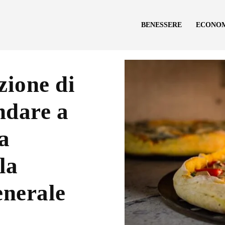
BENESSERE
ECONO
zione di
ndare a
la
la
enerale