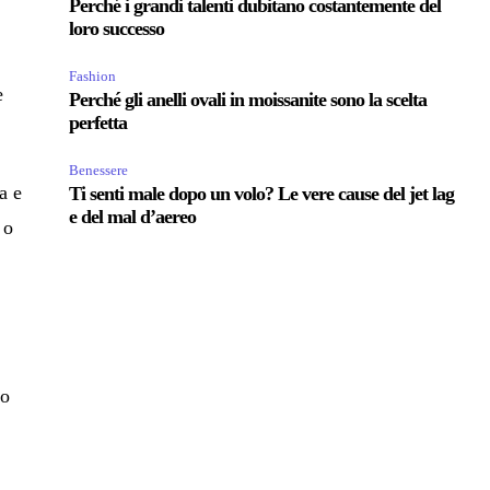
Perché i grandi talenti dubitano costantemente del
loro successo
Fashion
e
Perché gli anelli ovali in moissanite sono la scelta
perfetta
Benessere
a e
Ti senti male dopo un volo? Le vere cause del jet lag
e del mal d’aereo
 o
io