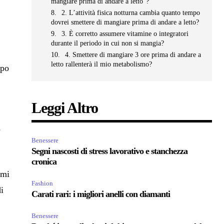
mangiare prima di andare a letto”?
2. L’attività fisica notturna cambia quanto tempo
dovrei smettere di mangiare prima di andare a letto?
3. È corretto assumere vitamine o integratori
durante il periodo in cui non si mangia?
4. Smettere di mangiare 3 ore prima di andare a
letto rallenterà il mio metabolismo?
rpo
Leggi Altro
ò
Benessere
Segni nascosti di stress lavorativo e stanchezza
cronica
emi
Fashion
di
Carati rari: i migliori anelli con diamanti
Benessere