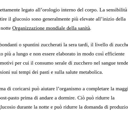
rettamente legato all’orologio interno del corpo. La sensibilità
stire il glucosio sono generalmente più elevate all’inizio della
a notte
Organizzazione mondiale della sanità
.
danti o spuntini zuccherati la sera tardi, il livello di zucch
o più a lungo e non essere elaborato in modo così efficiente
motivi per cui il consumo serale di zucchero nel sangue tend
sioni sui tempi dei pasti e sulla salute metabolica.
rima di coricarsi può aiutare l’organismo a completare la magg
post-pasto prima di andare a dormire. Ciò può ridurre la
di glucosio durante la notte e può ridurre la domanda di produzi