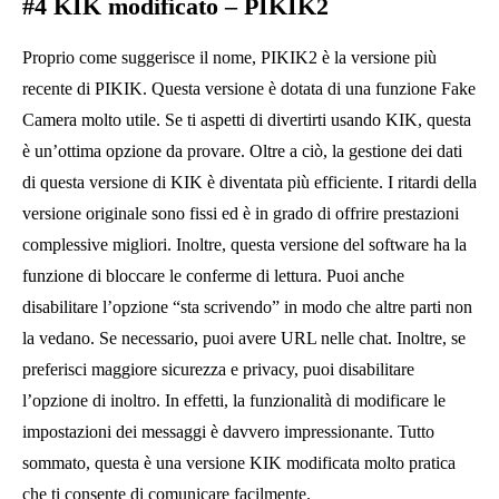
Tuttavia, alcuni utenti si sono lamentati della stabilità generale
dell’app. Un paio di utenti riscontrano arresti anomali
occasionali dell’app. Ma, in generale, la funzionalità e la stabilità
di questa app sono apprezzabili.
#6
KIK modificato
– Lince Kik
Lynx è un gruppo rispettabile di modder che sviluppa varianti di
app popolari. Ciò include Kik e gli utenti Android che utilizzano
attivamente APK modificati probabilmente conosceranno Lynx
Kik.
Kik non è l’unica app che modificano; ci sono anche APK di
Pandora, APK di Spotify e APK di Instagram. Tornando a Kik,
Lynx ci impressiona ancora di più perché il team non crea solo