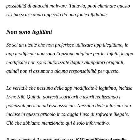
Benessere
Benessere
Una nuova ricerca sulla
I migliori alimenti che
longevità dei batteri intestinali
stimolano la memoria e la
rivela i microbi nascosti dietro
concentrazione: alimenta il
una vita più lunga e più sana
tuo cervello in modo naturale
Vision Times