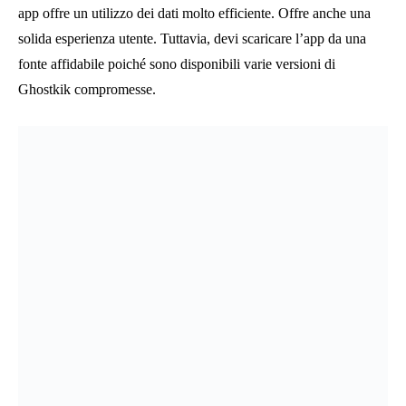
#4
KIK modificato
– PIKIK2
Proprio come suggerisce il nome, PIKIK2 è la versione più
recente di PIKIK. Questa versione è dotata di una funzione Fake
Camera molto utile. Se ti aspetti di divertirti usando KIK, questa
è un’ottima opzione da provare. Oltre a ciò, la gestione dei dati
di questa versione di KIK è diventata più efficiente. I ritardi della
versione originale sono fissi ed è in grado di offrire prestazioni
complessive migliori. Inoltre, questa versione del software ha la
funzione di bloccare le conferme di lettura. Puoi anche
disabilitare l’opzione “sta scrivendo” in modo che altre parti non
la vedano. Se necessario, puoi avere URL nelle chat. Inoltre, se
preferisci maggiore sicurezza e privacy, puoi disabilitare
l’opzione di inoltro. In effetti, la funzionalità di modificare le
impostazioni dei messaggi è davvero impressionante. Tutto
sommato, questa è una versione KIK modificata molto pratica