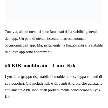
che desideri. Per non parlare del fatto che puoi importare i temi
salvati dalla memoria del tuo dispositivo.
Se la versione Remix non ti piace, dai un’occhiata alle altre.
Sono tutti fantastici APK Kik modificati.
Oltre a ciò, ci sono altre app KIK modificate come Islamik,
BHKIK, ecc. Queste versioni MOD sono dotate di varie
funzionalità per impressionarti.
Bene, secondo i contenuti di cui sopra, le app KIK modificate
sono versioni non ufficiali dotate di funzionalità aggiuntive.
Rispetto alla versione convenzionale di KIK, le versioni
modificate offrono più di quanto ti aspetti. Tuttavia, a causa dei
problemi di sicurezza, dovresti scaricare le app KIK modificate
solo da una fonte affidabile.