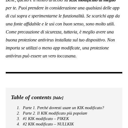
Benessere
81
Tech
40
Economia
29
Lifestyle
25
Food
21
Fashion
14
Viaggi
10
TRENDING
Benessere
Perché i medici lo consigliano per la salute del cuore
Benessere
5 sintomi precoci del burnout che la maggior parte dei
professionisti ignora che nuocciono alla salute mentale sul posto
di lavoro
Benessere