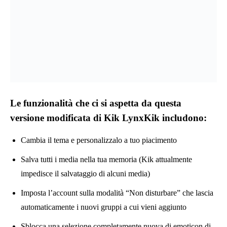
Contro delle app modificate
Vulnerabilità della sicurezza
Se scarichi app modificate da una fonte inaffidabile, esiste la
possibilità di attacchi malware. Tuttavia, puoi eliminare questo
rischio scaricando app solo da una fonte affidabile.
Non sono legittimi
Se sei un utente che non preferisce utilizzare app illegittime, le
app modificate non sono l’opzione migliore per te. Infatti, le app
modificate non sono autorizzate dagli sviluppatori originali,
quindi non si assumono alcuna responsabilità per questo.
La verità è che nessuna delle app modificate è legittima, inclusa
Lynx Kik. Quindi, dovresti scaricarli e usarli realizzando i