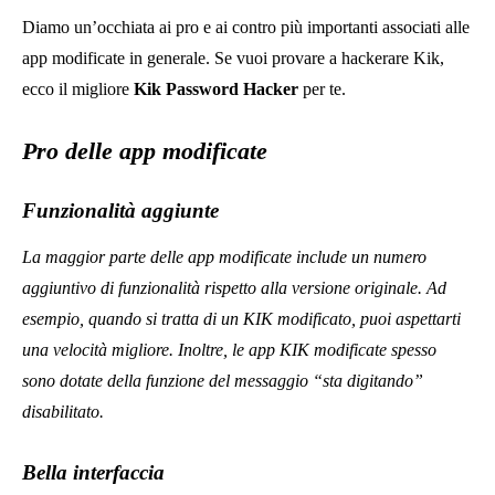
Leggi Altro
Benessere
Segni nascosti di stress lavorativo e stanchezza cronica
Fashion
Carati rari: i migliori anelli con diamanti
Benessere
Perché i grandi talenti dubitano costantemente del loro
successo
Fashion
Perché gli anelli ovali in moissanite sono la scelta perfetta
Benessere
Ti senti male dopo un volo? Le vere cause del jet lag e del mal
d’aereo