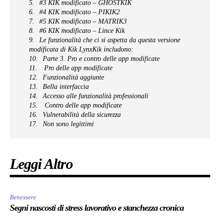
Una nuova ricerca sulla longevità dei batteri intestinali rivela i
microbi nascosti dietro una vita più lunga e più sana
CATEGORIES