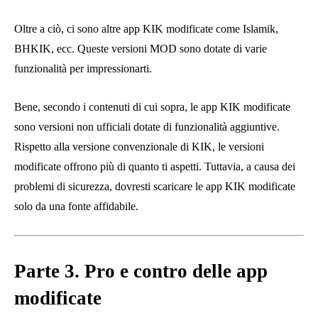
Table of contents
[hide]
Parte 1. Perché dovresti usare un KIK modificato?
Parte 2. Il KIK modificato più popolare
#1 KIK modificato – PIKEK
#2 KIK modificato – NULLKIK
#3 KIK modificato – GHOSTKIK
#4 KIK modificato – PIKIK2
#5 KIK modificato – MATRIK3
#6 KIK modificato – Lince Kik
Le funzionalità che ci si aspetta da questa versione
modificata di Kik LynxKik includono:
Parte 3. Pro e contro delle app modificate
Pro delle app modificate
Funzionalità aggiunte
Bella interfaccia
Accesso alle funzionalità professionali
Contro delle app modificate
Vulnerabilità della sicurezza
Non sono legittimi