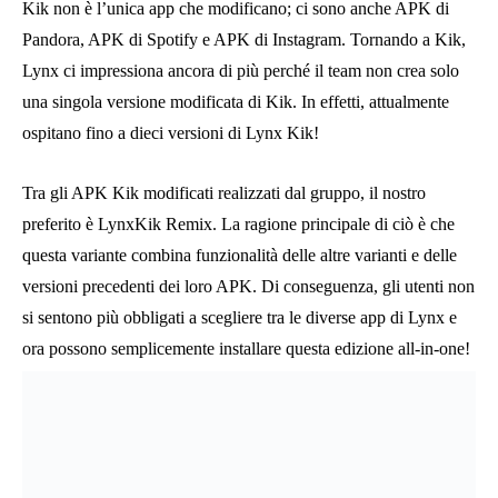
Parte 3. Pro e contro delle app
modificate
Diamo un’occhiata ai pro e ai contro più importanti associati alle
app modificate in generale. Se vuoi provare a hackerare Kik,
ecco il migliore
Kik Password Hacker
per te.
Pro delle app modificate
Funzionalità aggiunte
La maggior parte delle app modificate include un numero
aggiuntivo di funzionalità rispetto alla versione originale. Ad
esempio, quando si tratta di un KIK modificato, puoi aspettarti
una velocità migliore. Inoltre, le app KIK modificate spesso