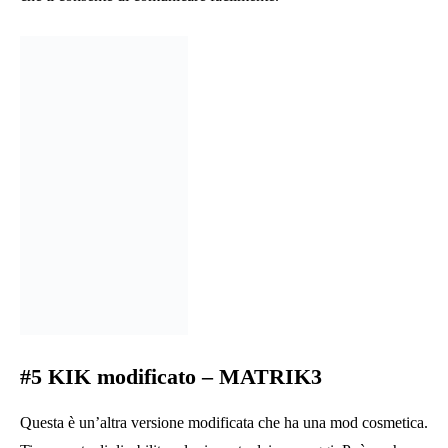
una singola versione modificata di Kik. In effetti, attualmente
ospitano fino a dieci versioni di Lynx Kik!
Tra gli APK Kik modificati realizzati dal gruppo, il nostro
preferito è LynxKik Remix. La ragione principale di ciò è che
questa variante combina funzionalità delle altre varianti e delle
versioni precedenti dei loro APK. Di conseguenza, gli utenti non
si sentono più obbligati a scegliere tra le diverse app di Lynx e
ora possono semplicemente installare questa edizione all-in-one!
Le funzionalità che ci si aspetta da questa
versione modificata di Kik LynxKik includono:
Cambia il tema e personalizzalo a tuo piacimento
Salva tutti i media nella tua memoria (Kik attualmente