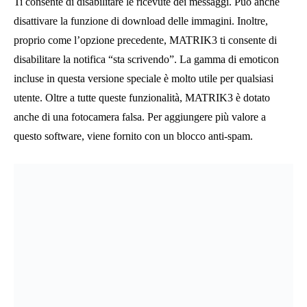
impedisce il salvataggio di alcuni media)
Imposta l’account sulla modalità “Non disturbare” che lascia
automaticamente i nuovi gruppi a cui vieni aggiunto
Sblocca una selezione completamente nuova di emoticon di
chat
Visualizza gli utenti che hanno letto i messaggi che hai
inviato nei gruppi
La modalità invisibile ti consente di leggere nuovi messaggi
senza avvisare il mittente
Gran parte dell’utilizzo di Lynx Kik è la quantità di
personalizzazione che ci offre. Se ti prendi il tempo necessario
per elaborare tutte le impostazioni di visualizzazione
personalizzate, puoi far sì che l’app abbia esattamente l’aspetto