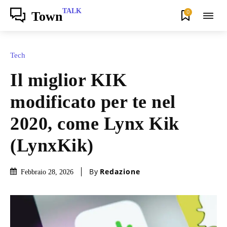
TALK
0
Town
Tech
Il miglior KIK
modificato per te nel
2020, come Lynx Kik
(LynxKik)
By
Redazione
Febbraio 28, 2026