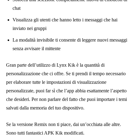
potenziali pericoli ad essi associati. Nessuna delle informazioni
incluse in questo articolo incoraggia l’uso di software illegale.
Ciò che abbiamo menzionato qui è solo informativo.
Bene, questo è il nostro articolo su
KIK modificato al meglio
per te. Puoi prendere in considerazione una qualsiasi delle app
di cui sopra e sperimentarne le funzionalità. Se scarichi app da
una fonte affidabile e le usi con buon senso, sono molto utili.
Come precauzione di sicurezza, tuttavia, è meglio avere una
buona protezione antivirus installata sul tuo dispositivo. Non
importa se utilizzi o meno app modificate, una protezione
antivirus può essere un vero toccasana.