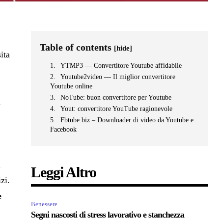
Table of contents
[hide]
ita
YTMP3 — Convertitore Youtube affidabile
Youtube2video — Il miglior convertitore
Youtube online
NoTube: buon convertitore per Youtube
l
Yout: convertitore YouTube ragionevole
Fbtube.biz – Downloader di video da Youtube e
Facebook
i
Leggi Altro
zi.
e
Benessere
Segni nascosti di stress lavorativo e stanchezza