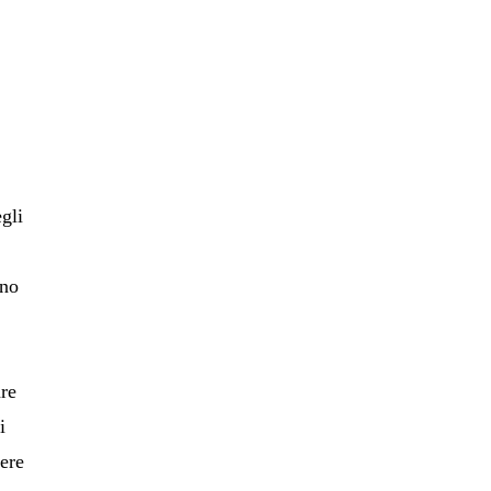
gli
ono
are
i
nere