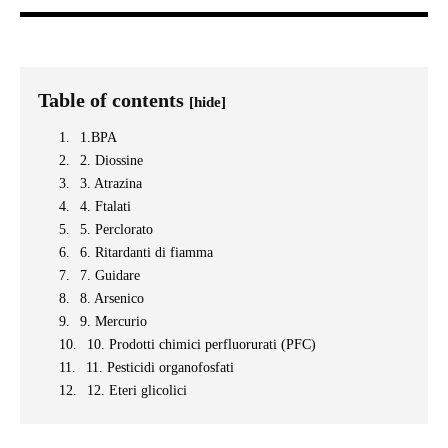
Table of contents
[hide]
1.BPA
2. Diossine
3. Atrazina
4. Ftalati
5. Perclorato
6. Ritardanti di fiamma
7. Guidare
8. Arsenico
9. Mercurio
10. Prodotti chimici perfluorurati (PFC)
11. Pesticidi organofosfati
12. Eteri glicolici