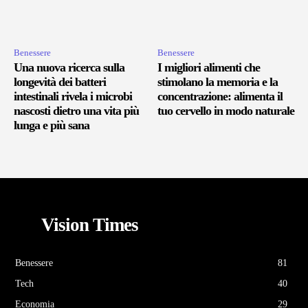
Benessere
Benessere
Una nuova ricerca sulla
I migliori alimenti che
longevità dei batteri
stimolano la memoria e la
intestinali rivela i microbi
concentrazione: alimenta il
nascosti dietro una vita più
tuo cervello in modo naturale
lunga e più sana
Vision Times
Benessere
81
Tech
40
Economia
29