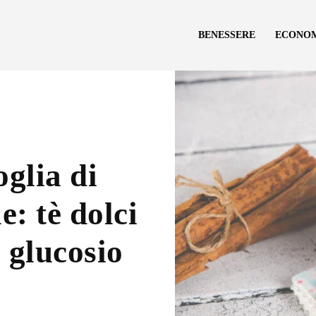
BENESSERE
ECONO
glia di
e: tè dolci
l glucosio