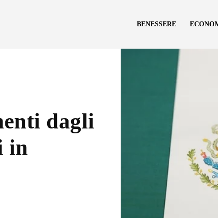
BENESSERE
ECONO
enti dagli
 in