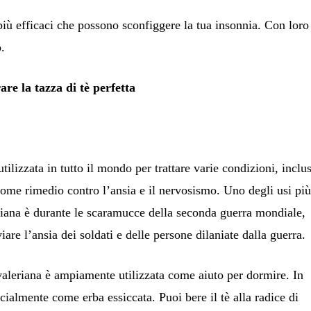
più efficaci che possono sconfiggere la tua insonnia. Con loro
o.
re la tazza di tè perfetta
 utilizzata in tutto il mondo per trattare varie condizioni, inclu
come rimedio contro l’ansia e il nervosismo. Uno degli usi pi
eriana è durante le scaramucce della seconda guerra mondiale,
iare l’ansia dei soldati e delle persone dilaniate dalla guerra.
 valeriana è ampiamente utilizzata come aiuto per dormire. In
almente come erba essiccata. Puoi bere il tè alla radice di