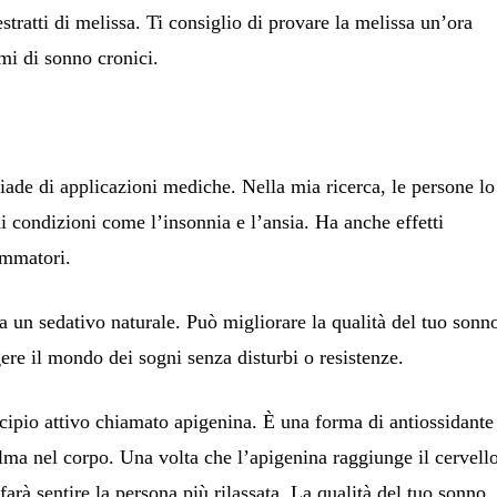
tratti di melissa. Ti consiglio di provare la melissa un’ora
mi di sonno cronici.
iade di applicazioni mediche. Nella mia ricerca, le persone lo
di condizioni come l’insonnia e l’ansia. Ha anche effetti
iammatori.
 un sedativo naturale. Può migliorare la qualità del tuo sonn
ere il mondo dei sogni senza disturbi o resistenze.
ipio attivo chiamato apigenina. È una forma di antiossidante
lma nel corpo. Una volta che l’apigenina raggiunge il cervell
 farà sentire la persona più rilassata. La qualità del tuo sonno