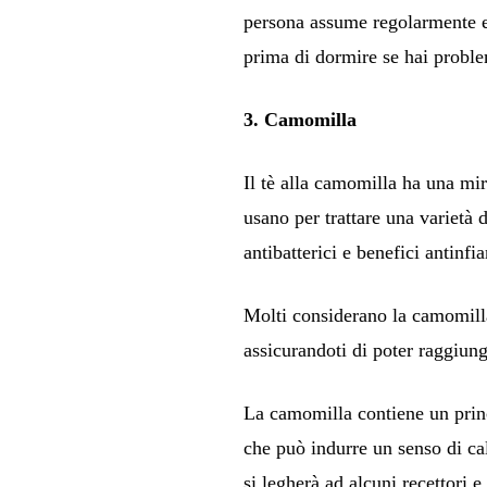
persona assume regolarmente es
prima di dormire se hai proble
3. Camomilla
Il tè alla camomilla ha una mir
usano per trattare una varietà 
antibatterici e benefici antinf
Molti considerano la camomilla
assicurandoti di poter raggiung
La camomilla contiene un princ
che può indurre un senso di ca
si legherà ad alcuni recettori e